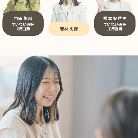
門田 侑那
榎本 妃世里
ていねい通販
ていねい通販
若林 えほ
採用担当
採用担当