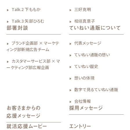
Talk.2 下ももか
三好克明
Talk.3 矢部ひろむ
桧垣真意子
部署対談
ていねい通販について
ブランド企画部 × マーケテ
代表メッセージ
ィング部新規広告チーム
ていねい通販の想い
カスタマーサービス部 × マ
ていねい歴史
ーケティング部広報企画
想いの体現
数字で見るていねい通販
会社情報
お客さまからの
採用メッセージ
応援メッセージ
就活応援ムービー
エントリー