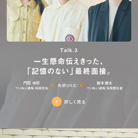
Talk.3
一生懸命伝えきった、
「記憶のない」最終面接。
門田 侑那
藤本康太
矢部ひろむ
ていねい通販 採用担当
ていねい通販 採用責任者
詳しく見る