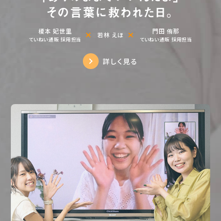
その言葉に救われた日。
榎本 妃世里
門田 侑那
若林 えほ
ていねい通販 採用担当
ていねい通販 採用担当
詳しく見る