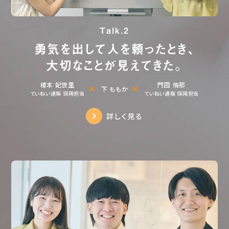
Talk.2
勇気を出して人を頼ったとき、
大切なことが見えてきた。
榎本 妃世里
門田 侑那
下 ももか
ていねい通販 採用担当
ていねい通販 採用担当
詳しく見る